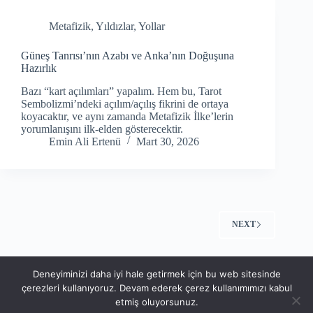
Metafizik
,
Yıldızlar
,
Yollar
Güneş Tanrısı’nın Azabı ve Anka’nın Doğuşuna
Hazırlık
Bazı “kart açılımları” yapalım. Hem bu, Tarot
Sembolizmi’ndeki açılım/açılış fikrini de ortaya
koyacaktır, ve aynı zamanda Metafizik İlke’lerin
yorumlanışını ilk-elden gösterecektir.
Emin Ali Ertenü
Mart 30, 2026
NEXT
Deneyiminizi daha iyi hale getirmek için bu web sitesinde
çerezleri kullanıyoruz. Devam ederek çerez kullanımımızı kabul
etmiş oluyorsunuz.