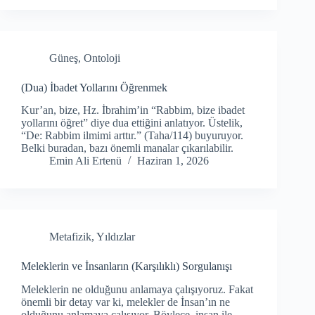
Güneş
,
Ontoloji
(Dua) İbadet Yollarını Öğrenmek
Kur’an, bize, Hz. İbrahim’in “Rabbim, bize ibadet
yollarını öğret” diye dua ettiğini anlatıyor. Üstelik,
“De: Rabbim ilmimi arttır.” (Taha/114) buyuruyor.
Belki buradan, bazı önemli manalar çıkarılabilir.
Emin Ali Ertenü
Haziran 1, 2026
Metafizik
,
Yıldızlar
Meleklerin ve İnsanların (Karşılıklı) Sorgulanışı
Meleklerin ne olduğunu anlamaya çalışıyoruz. Fakat
önemli bir detay var ki, melekler de İnsan’ın ne
olduğunu anlamaya çalışıyor. Böylece, insan ile