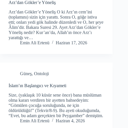
Arz’dan Gökler’e Yöneliş
Arz’dan Gökler’e Yöneliş O ki Arz’ın cem’ini
(toplamını) sizin için yarattı. Sonra O, göğe istiva
etti; onları yedi gök halinde düzenledi ve O, her şeye
Âlim’dir. Bakara Suresi 29. Ayet Arz’dan Gökler’e
Yöneliş nedir? Kur’an’da, Allah’ın önce Arz’ı
yarattığı ve…
Emin Ali Ertenü
Haziran 17, 2026
Güneş
,
Ontoloji
İslam’ın Başlangıcı ve Kıyameti
Size, (yaklaşık 10 küsür sene önce) bana müslüman
olma kararı verdiren bir ayetten bahsedeyim:
“Gömülen çocuğa soruluğunda, ne için
öldürüldüğü!” (Tekvir/8-9). Bu ayeti okuduğumda,
“Evet, bu adam gerçekten bir Peygamber” demiştim.
Emin Ali Ertenü
Haziran 4, 2026