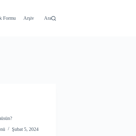
k Formu
Arşiv
Ara
müsün?
enü
Şubat 5, 2024