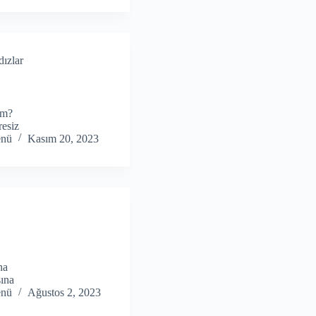
dızlar
ım?
resiz
enü
Kasım 20, 2023
na
sına
enü
Ağustos 2, 2023