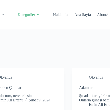
Kategoriler
Hakkında
Ana Sayfa
Aboneli
Okyanus
Okyanus
nden Çaldılar
Adamlar
ostum, nerelerdesin
Şu adamları görür 
min Ali Ertenü
Şubat 9, 2024
Onların güneşi battı
Emin Ali Ert