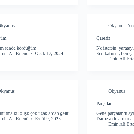
Okyanus
Okyanus
,
Yıl
ğüm
Çaresiz
lüm sende kördüğüm
Ne istersin, yaratay
min Ali Ertenü
Ocak 17, 2024
Sen kafirsin, ben ça
Emin Ali Ert
Okyanus
Okyanus
Parçalar
 unutma ki; o Işk çok uzaklardan gelir
Gene parçalandı ay
min Ali Ertenü
Eylül 9, 2023
Darbe aldı tam orta
Emin Ali Ert