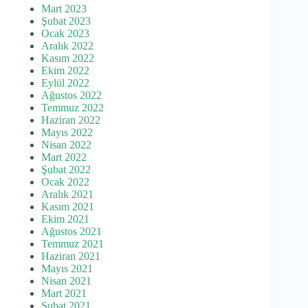
Mart 2023
Şubat 2023
Ocak 2023
Aralık 2022
Kasım 2022
Ekim 2022
Eylül 2022
Ağustos 2022
Temmuz 2022
Haziran 2022
Mayıs 2022
Nisan 2022
Mart 2022
Şubat 2022
Ocak 2022
Aralık 2021
Kasım 2021
Ekim 2021
Ağustos 2021
Temmuz 2021
Haziran 2021
Mayıs 2021
Nisan 2021
Mart 2021
Şubat 2021