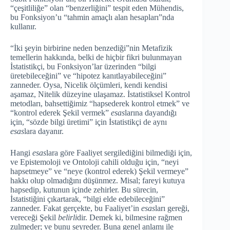
“çeşitliliğe” olan “benzerliğini” tespit eden Mühendis,
bu Fonksiyon’u “tahmin amaçlı alan hesapları”nda
kullanır.
“İki şeyin birbirine neden benzediği”nin Metafizik
temellerin hakkında, belki de hiçbir fikri bulunmayan
İstatistikçi, bu Fonksiyon’lar üzerinden “bilgi
üretebileceğini” ve “hipotez kanıtlayabileceğini”
zanneder. Oysa, Nicelik ölçümleri, kendi kendisi
aşamaz, Nitelik düzeyine ulaşamaz. İstatistiksel Kontrol
metodları, bahsettiğimiz “hapsederek kontrol etmek” ve
“kontrol ederek Şekil vermek”
esas
larına dayandığı
için, “sözde bilgi üretimi” için İstatistikçi de aynı
esas
lara dayanır.
Hangi
esas
lara göre Faaliyet sergilediğini bilmediği için,
ve Epistemoloji ve Ontoloji cahili olduğu için, “neyi
hapsetmeye” ve “neye (kontrol ederek) Şekil vermeye”
hakkı olup olmadığını düşünmez. Misal; fareyi kutuya
hapsedip, kutunun içinde zehirler. Bu sürecin,
İstatistiğini çıkartarak, “bilgi elde edebileceğini”
zanneder. Fakat gerçekte, bu Faaliyet’in
esas
ları gereği,
vereceği Şekil
belirli
dir. Demek ki, bilmesine rağmen
zulmeder; ve bunu seyreder. Buna genel anlamı ile