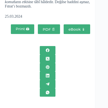
komut
ların
etki
sine tâbî hâldedir. Değilse haddini aşmaz,
Fıtrat’ı bozmazdı.
25.03.2024
Print 🖨
PDF 📄
eBook 📱