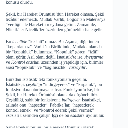
konusu olurdu.
Şekil, bir Hareket Örüntüsü’dür. Hareket olmasa, Şekil
tezâhür edemezdi. Mutlak Varlık, Logos’tan Materia’ya
“verdiği” ile Hareket’i meydana getirir. Zaman ile,
Nitelik’ler Nicelik’ler üzerinden görünebilir hâle gelir.
Bu
tecellide
“kesinti” olmaz. Bir Aşama, diğerinden
“koparılamaz”. Varlık’ın Birlik’inde, Mutlak anlamda
bir “kopukluk” bulunmaz. “Kopuluk” gören, “izâfî”
olanı görür, Asıl olanı değil. İstatistik’te ise,
Ayrıştırma
ve
Kontrol esas
ları üzerinden iş yapıldığı için, birimler
arası “kopukluk” ve “bağımsızlık”
varsayılır
.
Buradan İstatistik’teki fonksiyonlara geçelim.
İstatistikçi,
çeşitliliği
“indirgeyerek” ve “kırparak”, bu
fonksiyonlara oturtmaya çalışır. Fonksiyon’u ise, bir
Şekil, bir Hareket Örüntüsü olarak da düşünebiliriz.
Çeşitliliği, sabit bir fonksiyona
indirgeyen
İstatistikçi,
aslında onu “hapseder”. Fabrika’lar, “hapsederek
kontrol etmek” ve “kontrol ederek Şekil vermek”
esas
ları üzerinden çalışır. İşçi de bu
esas
lara uydurulur.
Sabit Fonksiyon’un, bir Hareket Örüntüsü olarak,