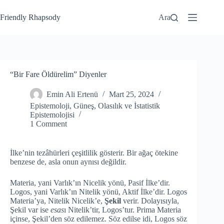
Friendly Rhapsody
Ara
“Bir Fare Öldürelim” Diyenler
Emin Ali Ertenü
Mart 25, 2024
Epistemoloji
,
Güneş
,
Olasılık ve İstatistik
Epistemolojisi
1 Comment
İlke’nin tezâhürleri çeşitlilik gösterir. Bir ağaç ötekine
benzese de, asla onun aynısı değildir.
Materia, yani Varlık’ın Nicelik yönü, Pasif İlke’dir.
Logos, yani Varlık’ın Nitelik yönü, Aktif İlke’dir. Logos
Materia’ya, Nitelik Nicelik’e,
Şekil
verir. Dolayısıyla,
Şekil var ise
esas
ı Nitelik’tir, Logos’tur. Prima Materia
içinse, Şekil’den söz edilemez. Söz edilse idi, Logos söz