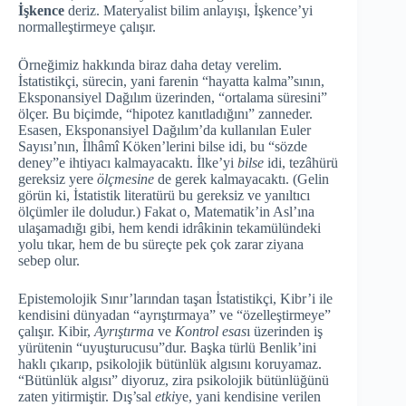
İşkence
deriz. Materyalist bilim anlayışı, İşkence’yi
normalleştirmeye çalışır.
Örneğimiz hakkında biraz daha detay verelim.
İstatistikçi, sürecin, yani farenin “hayatta kalma”sının,
Eksponansiyel Dağılım üzerinden, “ortalama süresini”
ölçer. Bu biçimde, “hipotez kanıtladığını” zanneder.
Esasen, Eksponansiyel Dağılım’da kullanılan Euler
Sayısı’nın, İlhâmî Köken’lerini bilse idi, bu “sözde
deney”e ihtiyacı kalmayacaktı. İlke’yi
bilse
idi, tezâhürü
gereksiz yere
ölçmesine
de gerek kalmayacaktı. (Gelin
görün ki, İstatistik literatürü bu gereksiz ve yanıltıcı
ölçümler ile doludur.) Fakat o, Matematik’in Asl’ına
ulaşamadığı gibi, hem kendi idrâkinin tekamülündeki
yolu tıkar, hem de bu süreçte pek çok zarar ziyana
sebep olur.
Epistemolojik Sınır’larından taşan İstatistikçi, Kibr’i ile
kendisini dünyadan “ayrıştırmaya” ve “özelleştirmeye”
çalışır. Kibir,
Ayrıştırma
ve
Kontrol
esas
ı üzerinden iş
yürütenin “uyuşturucusu”dur. Başka türlü Benlik’ini
haklı çıkarıp, psikolojik bütünlük algısını koruyamaz.
“Bütünlük algısı” diyoruz, zira psikolojik bütünlüğünü
zaten yitirmiştir. Dış’sal
etki
ye, yani kendisine verilen