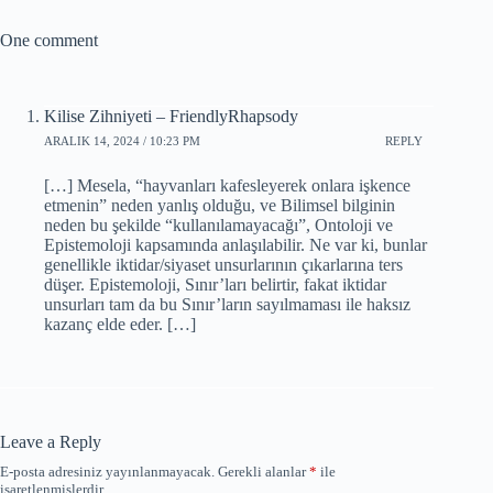
One comment
Kilise Zihniyeti – FriendlyRhapsody
ARALIK 14, 2024 / 10:23 PM
REPLY
[…] Mesela, “hayvanları kafesleyerek onlara işkence
etmenin” neden yanlış olduğu, ve Bilimsel bilginin
neden bu şekilde “kullanılamayacağı”, Ontoloji ve
Epistemoloji kapsamında anlaşılabilir. Ne var ki, bunlar
genellikle iktidar/siyaset unsurlarının çıkarlarına ters
düşer. Epistemoloji, Sınır’ları belirtir, fakat iktidar
unsurları tam da bu Sınır’ların sayılmaması ile haksız
kazanç elde eder. […]
Leave a Reply
E-posta adresiniz yayınlanmayacak.
Gerekli alanlar
*
ile
işaretlenmişlerdir