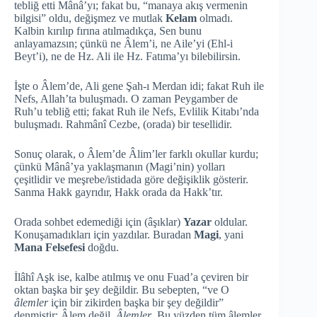
tebliğ etti Mânâ’yı; fakat bu, “manaya akış vermenin
bilgisi” oldu, değişmez ve mutlak
Kelam
olmadı.
Kalbin kırılıp fırına atılmadıkça, Sen bunu
anlayamazsın; çünkü ne Âlem’i, ne Aile’yi (Ehl-i
Beyt’i), ne de Hz. Ali ile Hz. Fatıma’yı bilebilirsin.
İşte o Âlem’de, Ali gene Şah-ı Merdan idi; fakat Ruh ile
Nefs, Allah’ta buluşmadı. O zaman Peygamber de
Ruh’u tebliğ etti; fakat Ruh ile Nefs, Evlilik Kitabı’nda
buluşmadı. Rahmânî Cezbe, (orada) bir tesellidir.
Sonuç olarak, o Âlem’de Âlim’ler farklı okullar kurdu;
çünkü Mânâ’ya yaklaşmanın (Magi’nin) yolları
çeşitlidir ve meşrebe/istidada göre değişiklik gösterir.
Sanma Hakk gayrıdır, Hakk orada da Hakk’tır.
Orada sohbet edemediği için (âşıklar)
Yazar
oldular.
Konuşamadıkları için yazdılar. Buradan
Magi
, yani
Mana Felsefesi
doğdu.
İlâhî Aşk ise, kalbe atılmış ve onu Fuad’a çeviren bir
oktan başka bir şey değildir. Bu sebepten, “ve O
âlemler
için bir zikirden başka bir şey değildir”
denmiştir: Âlem değil,
Âlemler
. Bu yüzden tüm âlemler