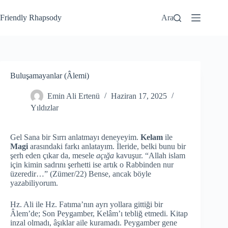
Friendly Rhapsody
Ara
Buluşamayanlar (Âlemi)
Emin Ali Ertenü
Haziran 17, 2025
Yıldızlar
Gel Sana bir Sırrı anlatmayı deneyeyim.
Kelam
ile
Magi
arasındaki farkı anlatayım. İleride, belki bunu bir
şerh eden çıkar da, mesele
açığa
kavuşur. “Allah islam
için kimin sadrını şerhetti ise artık o Rabbinden nur
üzeredir…” (Zümer/22) Bense, ancak böyle
yazabiliyorum.
Hz. Ali ile Hz. Fatıma’nın ayrı yollara gittiği bir
Âlem’de; Son Peygamber, Kelâm’ı tebliğ etmedi. Kitap
inzal olmadı, âşıklar aile kuramadı. Peygamber gene