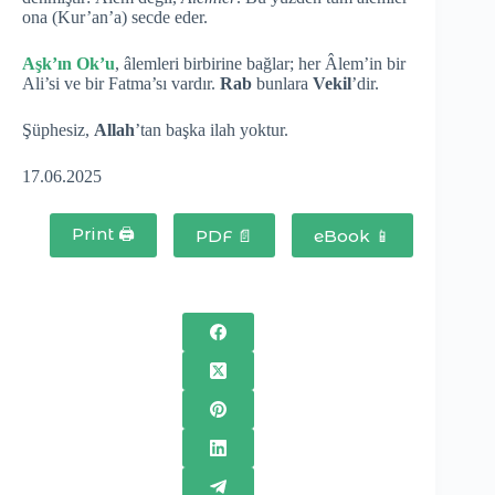
ona (Kur’an’a) secde eder.
Aşk’ın Ok’u
, âlemleri birbirine bağlar; her Âlem’in bir
Ali’si ve bir Fatma’sı vardır.
Rab
bunlara
Vekil
’dir.
Şüphesiz,
Allah
’tan başka ilah yoktur.
17.06.2025
Print 🖨
PDF 📄
eBook 📱