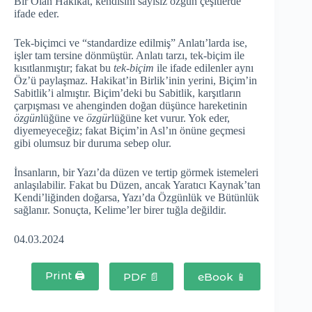
Bir Olan Hakikat, kendisini sayısız özgün çeşitlerde
ifade eder.
Tek-biçimci ve “standardize edilmiş” Anlatı’larda ise,
işler tam tersine dönmüştür. Anlatı tarzı, tek-biçim ile
kısıtlanmıştır; fakat bu
tek-biçim
ile ifade edilenler aynı
Öz’ü paylaşmaz. Hakikat’in Birlik’inin yerini, Biçim’in
Sabitlik’i almıştır. Biçim’deki bu Sabitlik, karşıtların
çarpışması ve ahenginden doğan düşünce hareketinin
özgün
lüğüne ve
özgür
lüğüne ket vurur. Yok eder,
diyemeyeceğiz; fakat Biçim’in Asl’ın önüne geçmesi
gibi olumsuz bir duruma sebep olur.
İnsanların, bir Yazı’da düzen ve tertip görmek istemeleri
anlaşılabilir. Fakat bu Düzen, ancak Yaratıcı Kaynak’tan
Kendi’liğinden doğarsa, Yazı’da Özgünlük ve Bütünlük
sağlanır. Sonuçta, Kelime’ler birer tuğla değildir.
04.03.2024
Print 🖨
PDF 📄
eBook 📱