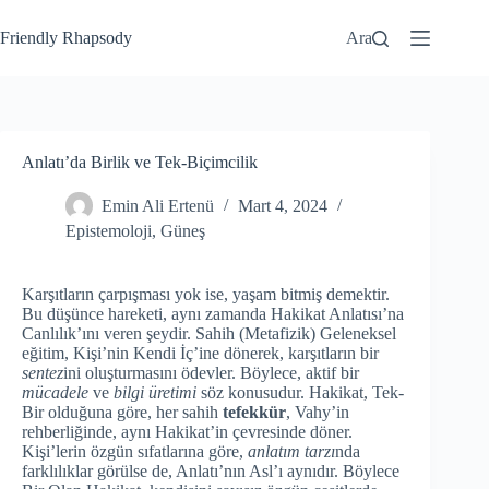
Friendly Rhapsody
Ara
Anlatı’da Birlik ve Tek-Biçimcilik
Emin Ali Ertenü
Mart 4, 2024
Epistemoloji
,
Güneş
Karşıtların çarpışması yok ise, yaşam bitmiş demektir.
Bu düşünce hareketi, aynı zamanda Hakikat Anlatısı’na
Canlılık’ını veren şeydir. Sahih (Metafizik) Geleneksel
eğitim, Kişi’nin Kendi İç’ine dönerek, karşıtların bir
sentez
ini oluşturmasını ödevler. Böylece, aktif bir
mücadele
ve
bilgi üretimi
söz konusudur. Hakikat, Tek-
Bir olduğuna göre, her sahih
tefekkür
, Vahy’in
rehberliğinde, aynı Hakikat’in çevresinde döner.
Kişi’lerin özgün sıfatlarına göre,
anlatım tarzı
nda
farklılıklar görülse de, Anlatı’nın Asl’ı aynıdır. Böylece