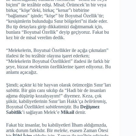
biçimi” ile tezâhür edişi. Misal; Örümcek’in bir veya
birkaç “köşe”deki, birkaç “kenar”ı birbirine
“bağlaması” işinde; “köşe” bir Boyutsal Özellik’tir;
“kesişimlerin bulunduğu Sınır bölgeleri”ni ifade eder.
Bu tip detaylara girip dikkatimizi dağıtmamak için,
bunlara “Boyutsal Özellik” deyip geçiyoruz. Fakat bu
kez bir de misal verelim dedik.
“Melekelerin, Boyutsal Özellikler ile açığa çıkmaları”
ifadesi ile bu tezâhür olayına işaret ederken;
“Melekelerin Boyutsal Özellikleri” ifadesi ile farklı bir
şeye, bizzat
meleke
nin özelliklerine işaret ediyoruz. Bu
anlamı açacağız.
Şimdi; açıktır ki bir hayvan olarak örümceğin Sınır’ları
sabit
tir. Bir gün canı sıkılıp da “Hadi bir de insanları
ağıma düşürüp kozalıyayım!” diyemez. Keza, çok
şükür, kabiliyetlerinin Sınır’ları Hakk’ça
belirlenmiş
,
Boyutsal Özellikleri
sabitlenmiş
tir. Bu
Değişmez
Sabitlik
’i sağlayan Melek’e
Mikail
denir.
Fakat biz insanlar, bu kabiliyetleri İlham aldığımızda,
artık durum farklıdır. Bir
meleke
, esasen Zaman Ötesi
bir
İlâhî İsim
olduğu için, Zaman ile tezâhür edişinde