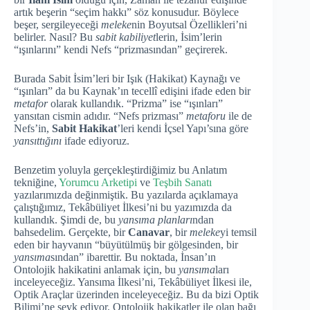
artık beşerin “seçim hakkı” söz konusudur. Böylece
beşer, sergileyeceği
meleke
nin Boyutsal Özellikleri’ni
belirler. Nasıl? Bu
sabit kabiliyet
lerin, İsim’lerin
“ışınlarını” kendi Nefs “prizmasından” geçirerek.
Burada Sabit İsim’leri bir Işık (Hakikat) Kaynağı ve
“ışınları” da bu Kaynak’ın tecellî edişini ifade eden bir
metafor
olarak kullandık. “Prizma” ise “ışınları”
yansıtan cismin adıdır. “Nefs prizması”
metaforu
ile de
Nefs’in,
Sabit Hakikat
’leri kendi İçsel Yapı’sına göre
yansıttığını
ifade ediyoruz.
Benzetim yoluyla gerçekleştirdiğimiz bu Anlatım
tekniğine,
Yorumcu Arketipi
ve
Teşbih Sanatı
yazılarımızda değinmiştik. Bu yazılarda açıklamaya
çalıştığımız, Tekâbüliyet İlkesi’ni bu yazımızda da
kullandık. Şimdi de, bu
yansıma planları
ndan
bahsedelim. Gerçekte, bir
Canavar
, bir
meleke
yi temsil
eden bir hayvanın “büyütülmüş bir gölgesinden, bir
yansıma
sından” ibarettir. Bu noktada, İnsan’ın
Ontolojik hakikatini anlamak için, bu
yansıma
ları
inceleyeceğiz. Yansıma İlkesi’ni, Tekâbüliyet İlkesi ile,
Optik Araçlar üzerinden inceleyeceğiz. Bu da bizi Optik
Bilimi’ne sevk ediyor. Ontolojik hakikatler ile olan bağı