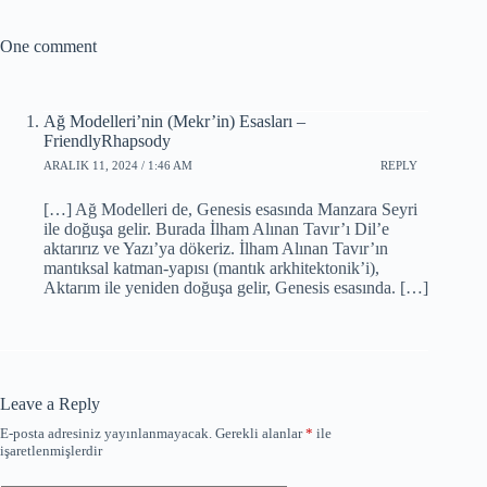
One comment
Ağ Modelleri’nin (Mekr’in) Esasları –
FriendlyRhapsody
ARALIK 11, 2024 / 1:46 AM
REPLY
[…] Ağ Modelleri de, Genesis esasında Manzara Seyri
ile doğuşa gelir. Burada İlham Alınan Tavır’ı Dil’e
aktarırız ve Yazı’ya dökeriz. İlham Alınan Tavır’ın
mantıksal katman-yapısı (mantık arkhitektonik’i),
Aktarım ile yeniden doğuşa gelir, Genesis esasında. […]
Leave a Reply
E-posta adresiniz yayınlanmayacak.
Gerekli alanlar
*
ile
işaretlenmişlerdir