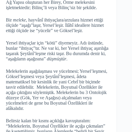
Ağ Yapısı oluşturan her Birey, Örme melekesini
işletmektedir; Bilinç’li veya Bilinç’siz bir şekilde.
Bir
meleke
, hayvânî ihtiyaçlara/arzulara hizmet ettiği
ölçüde “aşağı”laşır, Yersel’leşir. İlâhî ideallere hizmet
ettiği ölçüde ise “yücelir” ve Göksel’leşir.
Yersel ihtiyaçlar için “kötü” diyemeyiz. Adı üstünde,
bunlar “ihtiyaç”tır. Ne var ki, her Yersel ihtiyaç aşırılığa
taşarak Şeytânî’leşme riski taşır. Bu durumda denir ki,
“aşağıların aşağısına”
düşmüştür
.
Melekelerin aşağılaşması ve yücelmesi; Yersel’leşmesi,
Göksel’leşmesi veya Şeytânî’leşmesi, âdeta
matematiksel bir kesinlik ile yani Cebrî bir biçimde
tasvir edilebilir. Melekelerin, Boyutsal Özellikler ile
açığa çıktığını söylemiştik. Melekelerin bu 3 Ontolojik
düzeye (Gök, Yer ve Aşağısı) alçalmaları veya
yücelmeleri de gene bu Boyutsal Özellikleri ile
alâkalıdır.
Belirsiz kalan bir kısmı açıklığa kavuşturalım:
“Melekelerin, Boyutsal Özellikler ile açığa çıkmaları”
ile kastettiğimiz, bunların Âlemlerde “belirli bir Seyir