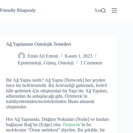
Friendly Rhapsody
Ara
Ağ Yapılarının Ontolojik Temelleri
Emin Ali Ertenü
Kasım 1, 2023
Epistemoloji
,
Güneş
,
Ontoloji
1 Comment
Bir Ağ Yapısı nedir? Ağ Yapısı [Network] her şeyden
önce bir
belirlenim
dir. Bir
belirsizliği
gidermek,
belirli
hâle getirmek için oluşturulan bir Yapı’dır. Ağ Yapıları,
adlarından da anlaşılacağı gibi, Örümcek’in
kabiliyetlerinden/
meleke
lerinden İlham alınarak
oluşturulur.
Her Ağ Yapısında, Düğüm Noktaları [Node] ve bunları
bağlayan Bağ’lar [Edge] olur.
Örümcek
’in bu
meleke
sine “Örme melekesi” diyelim. Bu şekilde, bir