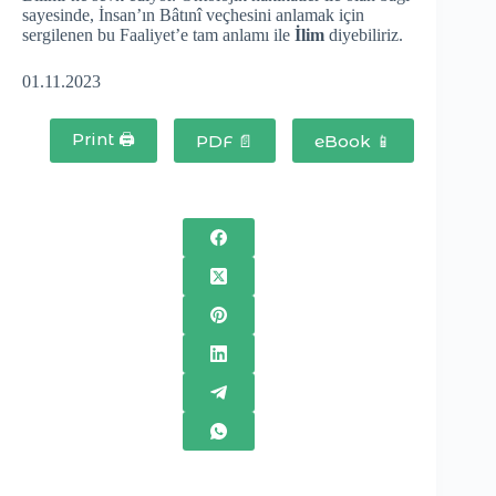
sayesinde, İnsan’ın Bâtınî veçhesini anlamak için
sergilenen bu Faaliyet’e tam anlamı ile
İlim
diyebiliriz.
01.11.2023
Print 🖨
PDF 📄
eBook 📱