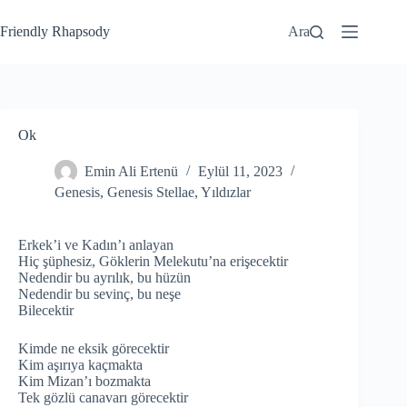
Friendly Rhapsody
Ara
Ok
Emin Ali Ertenü
Eylül 11, 2023
Genesis
,
Genesis Stellae
,
Yıldızlar
Erkek’i ve Kadın’ı anlayan
Hiç şüphesiz, Göklerin Melekutu’na erişecektir
Nedendir bu ayrılık, bu hüzün
Nedendir bu sevinç, bu neşe
Bilecektir
Kimde ne eksik görecektir
Kim aşırıya kaçmakta
Kim Mizan’ı bozmakta
Tek gözlü canavarı görecektir