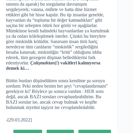
sınırını da aşarak) bu sorgulama davranışını
sergileyerek; vatana, millete ve hatta dine hizmet
ettikleri gibi bir hisse kapılır. Bu tip insanlar genelde,
hayvanları da “topluma bir değer katmadıkları” gibi
saçma bir sebepten ötürü hor görür ve aşağılarlar.
Mümkünse kendi halindeki hayvanlardan ya kurtulmak
ya da onları köleleştirmek isterler. Çünkü bu bireylere
göre miskinlik kötüdür. Sanırsam insan türü hariç
neredeyse tüm canlıların “miskinlik” sergilediğini
hesaba katarsak; miskinliğin “kötü” olduğunu iddia
ederek, tüm gezegeni düşman bellediklerini fark
edemiyorlar.
Çalışmaktan
(!) vakitleri kalmıyorsa
demek ki…
Bütün bunları düşündükten sonra kendime şu soruyu
sordum: Peki neden benim her şeyi “cevaplandırmam”
gerekiyor ki? Böylece şu sonuca vardım : HER soru
değil, ancak BAZI soruları cevaplandırabilirim. Bu
BAZI sorular ise, ancak cevap bulmak ve keşifte
bulunmak niyetini taşıyor ise cevaplandırılabilir.
-[29.03.2022]