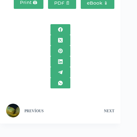
Print 🖨
PDF 📄
eBook 📱
PREVIOUS
NEXT