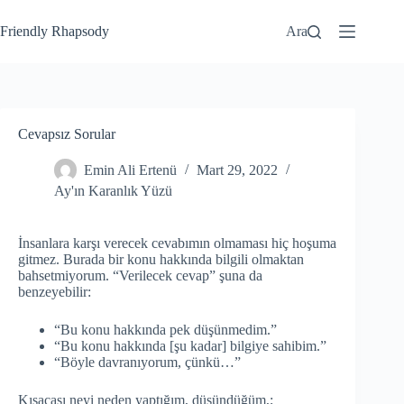
Friendly Rhapsody
Ara
Cevapsız Sorular
Emin Ali Ertenü
Mart 29, 2022
Ay'ın Karanlık Yüzü
İnsanlara karşı verecek cevabımın olmaması hiç hoşuma
gitmez. Burada bir konu hakkında bilgili olmaktan
bahsetmiyorum. “Verilecek cevap” şuna da
benzeyebilir:
“Bu konu hakkında pek düşünmedim.”
“Bu konu hakkında [şu kadar] bilgiye sahibim.”
“Böyle davranıyorum, çünkü…”
Kısacası neyi neden yaptığım, düşündüğüm,;