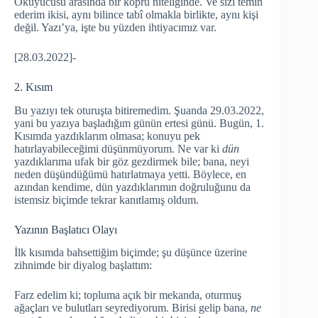
Okuyucusu arasında bir köprü niteliğinde. Ve sizi temin
ederim ikisi, aynı bilince tabî olmakla birlikte, aynı kişi
değil. Yazı’ya, işte bu yüzden ihtiyacımız var.
[28.03.2022]-
2. Kısım
Bu yazıyı tek oturuşta bitiremedim. Şuanda 29.03.2022,
yani bu yazıya başladığım günün ertesi günü. Bugün, 1.
Kısımda yazdıklarım olmasa; konuyu pek
hatırlayabileceğimi düşünmüyorum. Ne var ki
dün
yazdıklarıma ufak bir göz gezdirmek bile; bana, neyi
neden düşündüğümü hatırlatmaya yetti. Böylece, en
azından kendime, dün yazdıklarımın doğruluğunu da
istemsiz biçimde tekrar kanıtlamış oldum.
Yazının Başlatıcı Olayı
İlk kısımda bahsettiğim biçimde; şu düşünce üzerine
zihnimde bir diyalog başlattım:
Farz edelim ki; topluma açık bir mekanda, oturmuş
ağaçları ve bulutları seyrediyorum. Birisi gelip bana,
ne