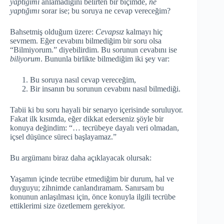
yaptığımı
anlamadığını belirten bir biçimde,
ne
yaptığımı
sorar ise; bu soruya ne cevap vereceğim?
Bahsetmiş olduğum üzere:
Cevapsız
kalmayı hiç
sevmem. Eğer cevabını bilmediğim bir soru olsa
“Bilmiyorum.” diyebilirdim. Bu sorunun cevabını ise
biliyorum
. Bununla birlikte bilmediğim iki şey var:
Bu soruya nasıl cevap vereceğim,
Bir insanın bu sorunun cevabını nasıl bilmediği.
Tabii ki bu soru hayali bir senaryo içerisinde soruluyor.
Fakat ilk kısımda, eğer dikkat ederseniz şöyle bir
konuya değindim: “… tecrübeye dayalı veri olmadan,
içsel düşünce süreci başlayamaz.”
Bu argümanı biraz daha açıklayacak olursak:
Yaşamın içinde tecrübe etmediğim bir durum, hal ve
duyguyu; zihnimde canlandıramam. Sanırsam bu
konunun anlaşılması için, önce konuyla ilgili tecrübe
ettiklerimi size özetlemem gerekiyor.