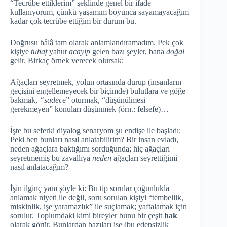
“Tecrübe ettiklerim” şeklinde genel bir ifade
kullanıyorum, çünkü yaşamım boyunca sayamayacağım
kadar çok tecrübe ettiğim bir durum bu.
Doğrusu hâlâ tam olarak anlamlandıramadım. Pek çok
kişiye
tuhaf
yahut
acayip
gelen bazı şeyler, bana
doğal
gelir. Birkaç örnek verecek olursak:
Ağaçları seyretmek, yolun ortasında durup (insanların
geçişini engellemeyecek bir biçimde) bulutlara ve göğe
bakmak,
“sadec
e” oturmak, “düşünülmesi
gerekmeyen” konuları düşünmek (örn.: felsefe)…
İşte bu seferki diyalog senaryom şu endişe ile başladı:
Peki ben bunları nasıl anlatabilirim? Bir insan evladı,
neden ağaçlara baktığımı sorduğunda; hiç ağaçları
seyretmemiş bu zavallıya
neden
ağaçları seyrettiğimi
nasıl anlatacağım?
İşin ilginç yanı şöyle ki: Bu tip sorular çoğunlukla
anlamak niyeti ile değil, soru sorulan kişiyi “tembellik,
miskinlik, işe yaramazlık” ile suçlamak; yaftalamak için
sorulur. Toplumdaki kimi bireyler bunu bir çeşit
hak
olarak görür. Bunlardan bazıları ise (bu edepsizlik