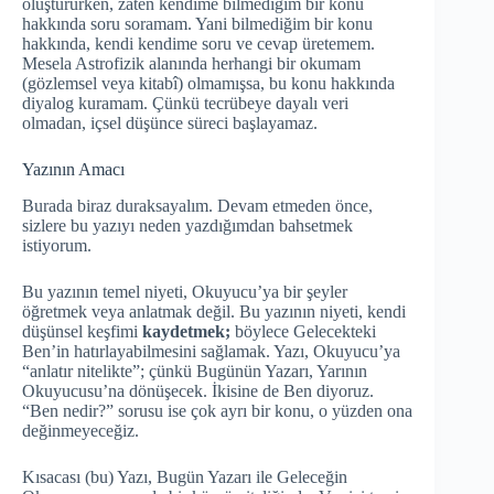
oluştururken, zaten kendime bilmediğim bir konu
hakkında soru soramam. Yani bilmediğim bir konu
hakkında, kendi kendime soru ve cevap üretemem.
Mesela Astrofizik alanında herhangi bir okumam
(gözlemsel veya kitabî) olmamışsa, bu konu hakkında
diyalog kuramam. Çünkü tecrübeye dayalı veri
olmadan, içsel düşünce süreci başlayamaz.
Yazının Amacı
Burada biraz duraksayalım. Devam etmeden önce,
sizlere bu yazıyı neden yazdığımdan bahsetmek
istiyorum.
Bu yazının temel niyeti, Okuyucu’ya bir şeyler
öğretmek veya anlatmak değil. Bu yazının niyeti, kendi
düşünsel keşfimi
kaydetmek;
böylece Gelecekteki
Ben’in hatırlayabilmesini sağlamak. Yazı, Okuyucu’ya
“anlatır nitelikte”; çünkü Bugünün Yazarı, Yarının
Okuyucusu’na dönüşecek. İkisine de Ben diyoruz.
“Ben nedir?” sorusu ise çok ayrı bir konu, o yüzden ona
değinmeyeceğiz.
Kısacası (bu) Yazı, Bugün Yazarı ile Geleceğin