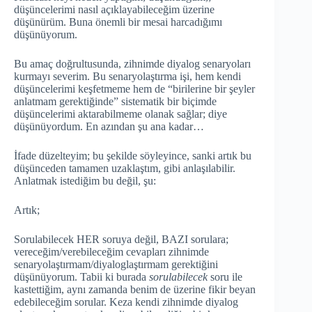
düşüncelerimi nasıl açıklayabileceğim üzerine
düşünürüm. Buna önemli bir mesai harcadığımı
düşünüyorum.
Bu amaç doğrultusunda, zihnimde diyalog senaryoları
kurmayı severim. Bu senaryolaştırma işi, hem kendi
düşüncelerimi keşfetmeme hem de “birilerine bir şeyler
anlatmam gerektiğinde” sistematik bir biçimde
düşüncelerimi aktarabilmeme olanak sağlar; diye
düşünüyordum. En azından şu ana kadar…
İfade düzelteyim; bu şekilde söyleyince, sanki artık bu
düşünceden tamamen uzaklaştım, gibi anlaşılabilir.
Anlatmak istediğim bu değil, şu:
Artık;
Sorulabilecek HER soruya değil, BAZI sorulara;
vereceğim/verebileceğim cevapları zihnimde
senaryolaştırmam/diyaloglaştırmam gerektiğini
düşünüyorum. Tabii ki burada
sorulabilecek
soru ile
kastettiğim, aynı zamanda benim de üzerine fikir beyan
edebileceğim sorular. Keza kendi zihnimde diyalog