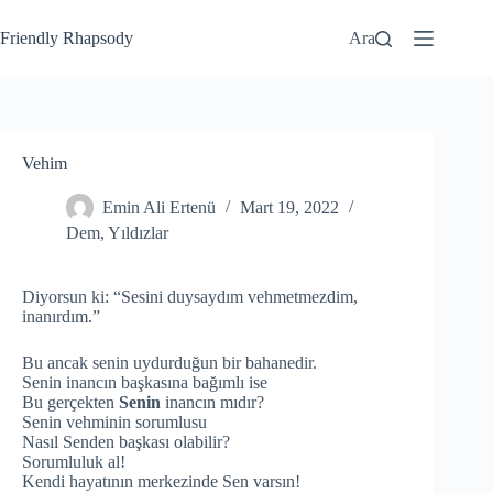
Friendly Rhapsody
Ara
Vehim
Emin Ali Ertenü
Mart 19, 2022
Dem
,
Yıldızlar
Diyorsun ki: “Sesini duysaydım vehmetmezdim,
inanırdım.”
Bu ancak senin uydurduğun bir bahanedir.
Senin inancın başkasına bağımlı ise
Bu gerçekten
Senin
inancın mıdır?
Senin vehminin sorumlusu
Nasıl Senden başkası olabilir?
Sorumluluk al!
Kendi hayatının merkezinde Sen varsın!