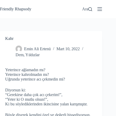
Friendly Rhapsody
Ara
Kahr
Emin Ali Ertenü
Mart 10, 2022
Dem
,
Yıldızlar
Yeterince ağlamadın mı?
Yeterince kahrolmadın mı?
Uğrunda yeterince acı çekmedin mi?
Diyorsun ki:
“Gerekirse daha çok acı çekerim!”,
“Yeter ki O mutlu olsun!”,
Ki bu söylediklerinden ikincisine yalan karışmıştır.
Böyle diyerek kendini özel ve değerli hissediyorsun.