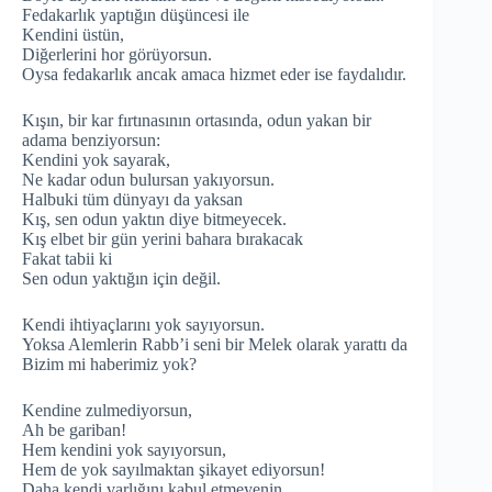
Fedakarlık yaptığın düşüncesi ile
Kendini üstün,
Diğerlerini hor görüyorsun.
Oysa fedakarlık ancak amaca hizmet eder ise faydalıdır.
Kışın, bir kar fırtınasının ortasında, odun yakan bir
adama benziyorsun:
Kendini yok sayarak,
Ne kadar odun bulursan yakıyorsun.
Halbuki tüm dünyayı da yaksan
Kış, sen odun yaktın diye bitmeyecek.
Kış elbet bir gün yerini bahara bırakacak
Fakat tabii ki
Sen odun yaktığın için değil.
Kendi ihtiyaçlarını yok sayıyorsun.
Yoksa Alemlerin Rabb’i seni bir Melek olarak yarattı da
Bizim mi haberimiz yok?
Kendine zulmediyorsun,
Ah be gariban!
Hem kendini yok sayıyorsun,
Hem de yok sayılmaktan şikayet ediyorsun!
Daha kendi varlığını kabul etmeyenin