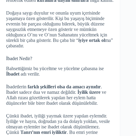
rehberlik edilen
kurallara dayalı sınırlara
bağlı kalınır.
Doğaya saygı duyulur ve onunla uyum içerisinde
yaşamaya özen gösterilir. Kişi bu yaşayış biçiminde
evrenin bir parçası olduğunu bilerek, büyük düzene
saygısızlık etmemeye özen gösterir ve mümkün
olduğunca O’nu ve O’nun Saltanatını yüceltmek için
sürekli bir çaba gösterir. Bu çaba bir “
iyiye ortak ol
ma”
çabasıdır.
İbadet Nedir?
Bahsettiğimiz bu yüceltme ve yücelme çabasına ise
İbadet
adı verilir.
İbadetlerin
farklı şekilleri olsa da amacı aynıdır
.
İbadet sadece dua ve namaz değildir.
İyilik üzere
ve
Allah rızası gözetilerek yapılan her eylem hatta
düşünceler bile birer ibadet olarak düşünülebilir.
Çünkü ibadet, iyiliği yaymak üzere yapılan eylemdir.
İyiliğe ve hayra, doğrudan ya da dolaylı yoldan, vesile
olmayan eylemler ise ibadet olarak düşünülemez.
Çünkü
Tanrı’nın emri iyiliktir
. Bu emri yerine