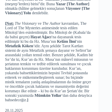
(meşrep’lerden) birisi”dir. Buna
Yazar [The Author]
olmakla (hâline gelmekle) sonuçlanan
Vizyoner [The
Visionary] Yolu
denilebilir.
[
Not:
The Visionary
ve
The Author
kavramları, The
Lord of The Mysteries animesinde tesis edilen
Mitoloji’den esinlenilmiştir. Bu Mitoloji de (Kabala’da
da bahsi geçen)
Hayat Ağacı
‘na dayanarak tesis
edilmiştir ki bu da Hz. Musa’nın
Kelâm İlmi
‘nin
Metafizik Köken
‘idir. Aynı şekilde Tarot Kartları
sistemi de aynı Metafizik şemaya dayanır ve Sefirot’lar
arasındaki yolları temsil eder. Benzer şekilde, Kadim bir
Sır’dır ki, Kur’an da Hz. Musa’nın mânevî mirasının ve
şeriatının temkin ve tedbir edilerek sunulması ve çocuk
haklarının korunması üzerine kuruludur. Kur’an,
yukarıda bahsettiklerimizin hepsini Tevhid potasında
eriterek ve mükemmelleştirerek sunar; bu biçimde
mistik temaların yanlış anlaşılmalarının da önüne geçer
ve öncelikle çocuk haklarını ve masumiyetin değerini
korumayı ilke edinir – ki bu da Kur’an Şeriatı’dır. Bir
sonraki yazımızda
Mümkün Yollar
‘dan daha detaylıca
bahsedeceğiz.
]
20.11.2025