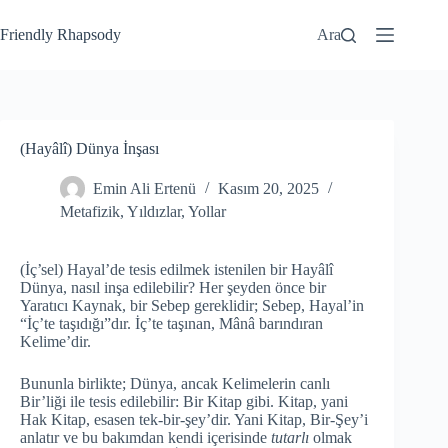
Friendly Rhapsody
Ara
(Hayâlî) Dünya İnşası
Emin Ali Ertenü
Kasım 20, 2025
Metafizik
,
Yıldızlar
,
Yollar
(İç’sel) Hayal’de tesis edilmek istenilen bir Hayâlî
Dünya, nasıl inşa edilebilir? Her şeyden önce bir
Yaratıcı Kaynak, bir Sebep gereklidir; Sebep, Hayal’in
“İç’te taşıdığı”dır. İç’te taşınan, Mânâ barındıran
Kelime’dir.
Bununla birlikte; Dünya, ancak Kelimelerin canlı
Bir’liği ile tesis edilebilir: Bir Kitap gibi. Kitap, yani
Hak Kitap, esasen tek-bir-şey’dir. Yani Kitap, Bir-Şey’i
anlatır ve bu bakımdan kendi içerisinde
tutarlı
olmak