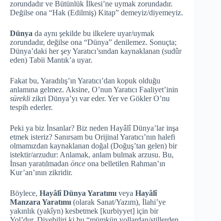
zorundadır ve Bütünlük İlkesi’ne uymak zorundadır.
Değilse ona “Hak (Edilmiş) Kitap” demeyiz/diyemeyiz.
Dünya
da aynı şekilde bu ilkelere uyar/uymak
zorundadır, değilse ona “Dünya” denilemez. Sonuçta;
Dünya’daki her şey Yaratıcı’sından kaynaklanan (sudûr
eden) Tabii Mantık’a uyar.
Fakat bu, Yaradılış’ın Yaratıcı’dan kopuk olduğu
anlamına gelmez. Aksine, O’nun Yaratıcı Faaliyet’inin
sürekli
zikri Dünya’yı var eder. Yer ve Gökler O’nu
tespih ederler.
Peki ya biz İnsanlar? Biz neden Hayâlî Dünya’lar inşa
etmek isteriz? Sanırsam bu Orijinal Yaratıcı’nın halefi
olmamızdan kaynaklanan doğal (Doğuş’tan gelen) bir
istektir/arzudur: Anlamak, anlam bulmak arzusu. Bu,
İnsan yaratılmadan
önce
ona belletilen Rahman’ın
Kur’an’ının zikridir.
Böylece,
Hayâlî Dünya Yaratımı
veya
Hayâlî
Manzara Yaratımı
(olarak Sanat/Yazım), İlahi’ye
yakınlık (yakîyn) kesbetmek [kurbiyyet] için bir
Yol’dur. Diyebiliri ki bu “mümkün yollardan/stillerden