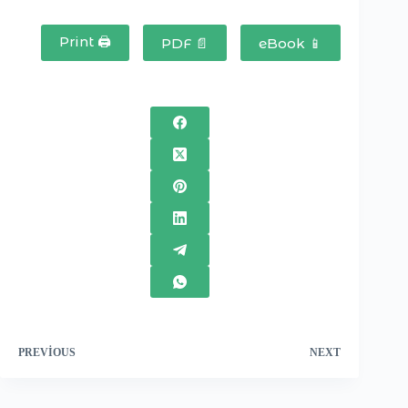
Print 🖨
PDF 📄
eBook 📱
PREVIOUS
NEXT