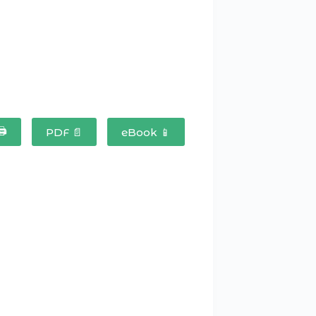
🖨
PDF 📄
eBook 📱