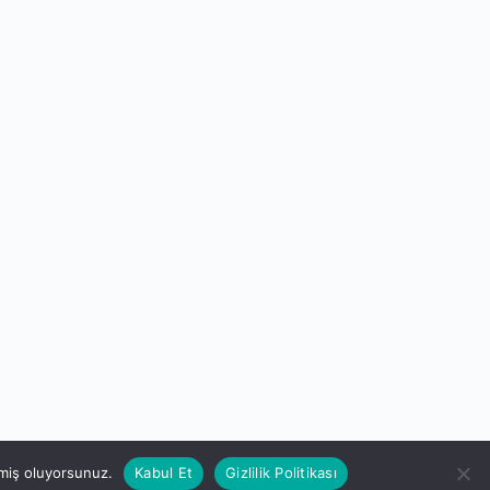
tmiş oluyorsunuz.
Kabul Et
Gizlilik Politikası