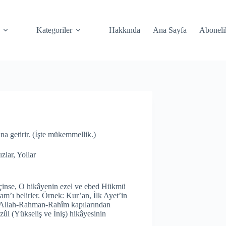
Kategoriler
Hakkında
Ana Sayfa
Aboneli
a getirir. (İşte mükemmellik.)
ızlar
,
Yollar
 içinse, O hikâyenin ezel ve ebed Hükmü
am’ı belirler. Örnek: Kur’an, İlk Ayet’in
 Allah-Rahman-Rahîm kapılarından
ûl (Yükseliş ve İniş) hikâyesinin