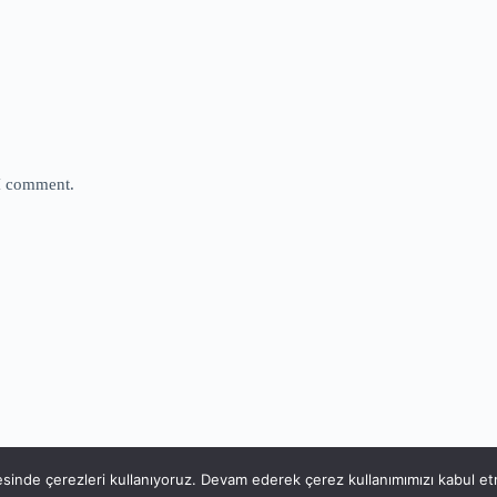
 I comment.
tesinde çerezleri kullanıyoruz. Devam ederek çerez kullanımımızı kabul e
Hakkında
Gizlilik Politikası
Arşiv