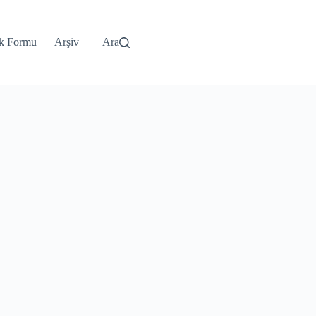
k Formu
Arşiv
Ara