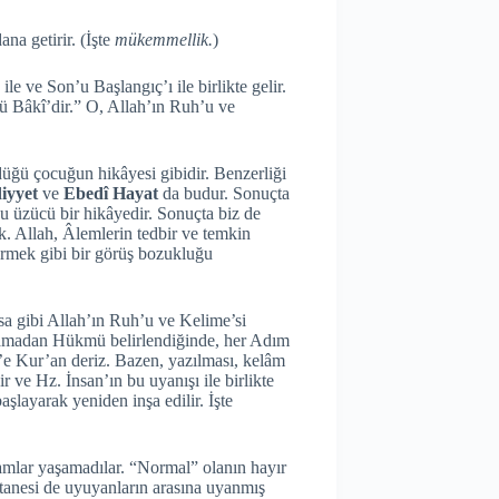
na getirir. (İşte
mükemmellik.
)
le ve Son’u Başlangıç’ı ile birlikte gelir.
 Bâkî’dir.” O, Allah’ın Ruh’u ve
düğü çocuğun hikâyesi gibidir. Benzerliği
iyyet
ve
Ebedî Hayat
da budur. Sonuçta
u üzücü bir hikâyedir. Sonuçta biz de
. Allah, Âlemlerin tedbir ve temkin
görmek gibi bir görüş bozukluğu
İsa gibi Allah’ın Ruh’u ve Kelime’si
şlamadan Hükmü belirlendiğinde, her Adım
r’e Kur’an deriz. Bazen, yazılması, kelâm
r ve Hz. İnsan’ın bu uyanışı ile birlikte
şlayarak yeniden inşa edilir. İşte
amlar yaşamadılar. “Normal” olanın hayır
tanesi de uyuyanların arasına uyanmış