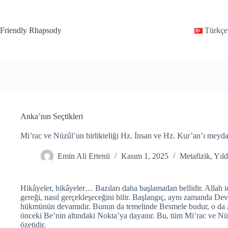
Friendly Rhapsody
Türkçe
Anka’nın Seçtikleri
Mi’rac ve Nüzûl’un birlikteliği Hz. İnsan ve Hz. Kur’an’ı meydan
Emin Ali Ertenü
Kasım 1, 2025
Metafizik
,
Yıld
Hikâyeler, hikâyeler… Bazıları daha başlamadan bellidir. Allah
gereği, nasıl gerçekleşeceğini bilir. Başlangıç, aynı zamanda Dev
hükmünün devamıdır. Bunun da temelinde Besmele budur, o da
önceki Be’nin altındaki Nokta’ya dayanır. Bu, tüm Mi’rac ve Nüz
özetidir.