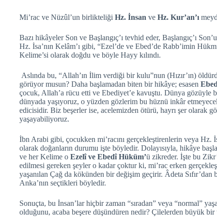
Mi’rac ve Nüzûl’un birlikteliği
Hz. İnsan
ve
Hz. Kur’an’ı
meyda
Bazı hikâyeler Son ve Başlangıç’ı tevhid eder, Başlangıç’ı Son’u i
Hz. İsa’nın Kelâm’ı gibi, “Ezel’de ve Ebed’de Rabb’imin Hükmü
Kelime’si olarak doğdu ve böyle Hayy kılındı.
Aslında bu, “Allah’ın İlim verdiği bir kulu”nun (Hızır’ın) öldür
görüyor musun? Daha başlamadan biten bir hikâye; esasen
Ebed
çocuk, Allah’a rücu etti ve Ebediyet’e kavuştu. Dünya gözüyle b
dünyada yaşıyoruz, o yüzden gözlerim bu hüznü inkâr etmeyecek
edicisidir. Biz beşerler ise, acelemizden ötürü, hayrı şer olarak 
yaşayabiliyoruz.
İbn Arabi gibi, çocukken mi’racını gerçekleştirenlerin veya Hz. 
olarak doğanların durumu işte böyledir. Dolayısıyla, hikâye ba
ve her Kelime o
Ezelî ve Ebedî Hüküm’
ü zikreder. İşte bu Zik
edilmesi gereken şeyler o kadar çoktur ki, mi’rac erken gerçekleşi
yaşanılan Çağ da kökünden bir değişim geçirir. Âdeta Sıfır’dan ba
Anka’nın seçtikleri böyledir.
Sonuçta, bu İnsan’lar hiçbir zaman “sıradan” veya “normal” yaş
olduğunu, acaba beşere düşündüren nedir? Çilelerden büyük bir 