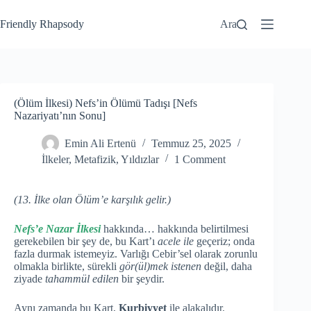
Friendly Rhapsody
Ara
(Ölüm İlkesi) Nefs’in Ölümü Tadışı [Nefs
Nazariyatı’nın Sonu]
Emin Ali Ertenü
Temmuz 25, 2025
İlkeler
,
Metafizik
,
Yıldızlar
1 Comment
(13. İlke olan Ölüm’e karşılık gelir.)
Nefs’e Nazar İlkesi
hakkında… hakkında belirtilmesi
gerekebilen bir şey de, bu Kart’ı
acele ile
geçeriz; onda
fazla durmak istemeyiz. Varlığı Cebir’sel olarak zorunlu
olmakla birlikte, sürekli
gör(ül)mek istenen
değil, daha
ziyade
tahammül edilen
bir şeydir.
Aynı zamanda bu Kart,
Kurbiyyet
ile alakalıdır.