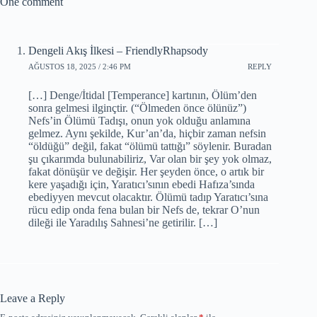
One comment
Dengeli Akış İlkesi – FriendlyRhapsody
AĞUSTOS 18, 2025 / 2:46 PM
REPLY
[…] Denge/İtidal [Temperance] kartının, Ölüm’den
sonra gelmesi ilginçtir. (“Ölmeden önce ölünüz”)
Nefs’in Ölümü Tadışı, onun yok olduğu anlamına
gelmez. Aynı şekilde, Kur’an’da, hiçbir zaman nefsin
“öldüğü” değil, fakat “ölümü tattığı” söylenir. Buradan
şu çıkarımda bulunabiliriz, Var olan bir şey yok olmaz,
fakat dönüşür ve değişir. Her şeyden önce, o artık bir
kere yaşadığı için, Yaratıcı’sının ebedi Hafıza’sında
ebediyyen mevcut olacaktır. Ölümü tadıp Yaratıcı’sına
rücu edip onda fena bulan bir Nefs de, tekrar O’nun
dileği ile Yaradılış Sahnesi’ne getirilir. […]
Leave a Reply