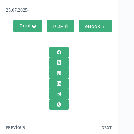
25.07.2025
Print 🖨
PDF 📄
eBook 📱
PREVIOUS
NEXT