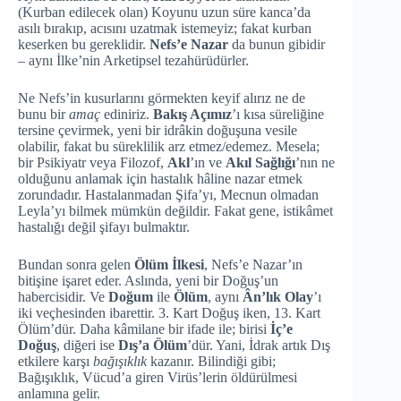
(Kurban edilecek olan) Koyunu uzun süre kanca’da
asılı bırakıp, acısını uzatmak istemeyiz; fakat kurban
keserken bu gereklidir.
Nefs’e Nazar
da bunun gibidir
– aynı İlke’nin Arketipsel tezahürüdürler.
Ne Nefs’in kusurlarını görmekten keyif alırız ne de
bunu bir
amaç
ediniriz.
Bakış Açımız
’ı kısa süreliğine
tersine çevirmek, yeni bir idrâkin doğuşuna vesile
olabilir, fakat bu süreklilik arz etmez/edemez. Mesela;
bir Psikiyatr veya Filozof,
Akl
’ın ve
Akıl Sağlığı
’nın ne
olduğunu anlamak için hastalık hâline nazar etmek
zorundadır. Hastalanmadan Şifa’yı, Mecnun olmadan
Leyla’yı bilmek mümkün değildir. Fakat gene, istikâmet
hastalığı değil şifayı bulmaktır.
Bundan sonra gelen
Ölüm İlkesi
, Nefs’e Nazar’ın
bitişine işaret eder. Aslında, yeni bir Doğuş’un
habercisidir. Ve
Doğum
ile
Ölüm
, aynı
Ân’lık Olay
’ı
iki veçhesinden ibarettir. 3. Kart Doğuş iken, 13. Kart
Ölüm’dür. Daha kâmilane bir ifade ile; birisi
İç’e
Doğuş
, diğeri ise
Dış’a Ölüm
’dür. Yani, İdrak artık Dış
etkilere karşı
bağışıklık
kazanır. Bilindiği gibi;
Bağışıklık, Vücud’a giren Virüs’lerin öldürülmesi
anlamına gelir.