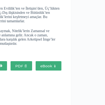
n Evililik’ten ve İletişim’den, Üç’lükten
-Dış ilişkisinden ve Bütünlük’ten
elik’lerini keşfetmeyi amaçlar. Bu
erini tamamlarlar.
 Saymak, Nitelik’lerin Zamansal ve
ı
anlamına gelir. Ancak o zaman,
ara karşılık gelen Arketipsel İmge’ler
utlaştırılır.
🖨
PDF 📄
eBook 📱