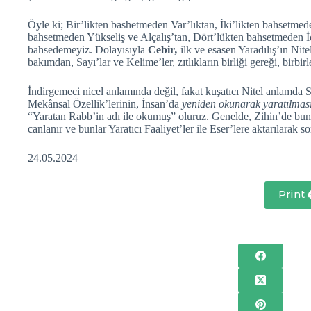
Öyle ki; Bir’likten bashetmeden Var’lıktan, İki’likten bahsetmede
bahsetmeden Yükseliş ve Alçalış’tan, Dört’lükten bahsetmeden İç
bahsedemeyiz. Dolayısıyla
Cebir
,
ilk ve esasen Yaradılış’ın Nit
bakımdan, Sayı’lar ve Kelime’ler, zıtlıkların birliği gereği, birbirl
İndirgemeci nicel anlamında değil, fakat kuşatıcı Nitel anlamda
Mekânsal Özellik’lerinin, İnsan’da
yeniden okunarak yaratılmas
“Yaratan Rabb’in adı ile okumuş” oluruz. Genelde, Zihin’de bunl
canlanır ve bunlar Yaratıcı Faaliyet’ler ile Eser’lere aktarılarak som
24.05.2024
Print 