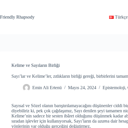
Friendly Rhapsody
Türkçe
Kelime ve Sayıların Birliği
Sayı’lar ve Kelime’ler, zıtlıkların birliği gereği, birbirlerini tamam
Emin Ali Ertenü
Mayıs 24, 2024
Epistemoloji
,
Sayısal ve Sözel olanın barıştırılamayacağını düşünenler ciddi b
diyebiliriz ki, pek çok çağdaşımız, Sayı denilen şeyi tamamen nice
Kelime’nin sadece bir sesten ibâret olduğunu düşünmek kadar abes
sıradan işlevler için kullanıyorsak, Sayı’ların da
uzam
a dair hesap
yönlerinin var olduğu gerçeğini değiştirmez.