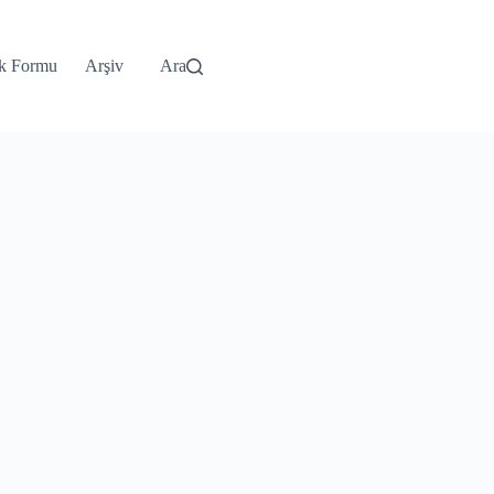
k Formu
Arşiv
Ara