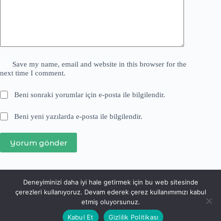
Save my name, email and website in this browser for the
next time I comment.
Beni sonraki yorumlar için e-posta ile bilgilendir.
Beni yeni yazılarda e-posta ile bilgilendir.
Yorum gönder
Deneyiminizi daha iyi hale getirmek için bu web sitesinde
çerezleri kullanıyoruz. Devam ederek çerez kullanımımızı kabul
etmiş oluyorsunuz.
Kabul Et
Gizlilik Politikası
Hakkında
Gizlilik Politikası
Arşiv