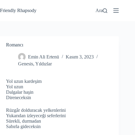
Friendly Rhapsody
Ara
Romancı
Emin Ali Ertenü
Kasım 3, 2023
Genesis
,
Yıldızlar
Yol uzun kardeşim
Yol uzun
Dalgalar haşin
Direneceksin
Rüzgâr dolduracak yelkenlerini
Yukarıdan izleyeceği seferlerini
Sürekli, durmadan
Sabırla gideceksin