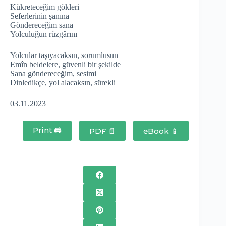
Kükreteceğim gökleri
Seferlerinin şanına
Göndereceğim sana
Yolculuğun rüzgârını
Yolcular taşıyacaksın, sorumlusun
Emîn beldelere, güvenli bir şekilde
Sana göndereceğim, sesimi
Dinledikçe, yol alacaksın, sürekli
03.11.2023
Print 🖨
PDF 📄
eBook 📱