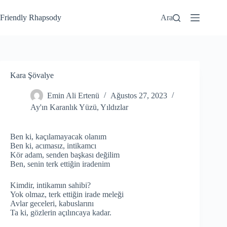
Friendly Rhapsody
Ara
Kara Şövalye
Emin Ali Ertenü
Ağustos 27, 2023
Ay'ın Karanlık Yüzü
,
Yıldızlar
Ben ki, kaçılamayacak olanım
Ben ki, acımasız, intikamcı
Kör adam, senden başkası değilim
Ben, senin terk ettiğin iradenim
Kimdir, intikamın sahibi?
Yok olmaz, terk ettiğin irade meleği
Avlar geceleri, kabuslarını
Ta ki, gözlerin açılıncaya kadar.