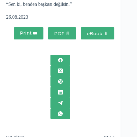
“Sen ki, benden başkası değilsin.”
26.08.2023
Print 🖨
PDF 📄
eBook 📱