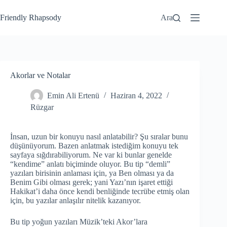
Friendly Rhapsody
Ara
Akorlar ve Notalar
Emin Ali Ertenü
Haziran 4, 2022
Rüzgar
İnsan, uzun bir konuyu nasıl anlatabilir? Şu sıralar bunu
düşünüyorum. Bazen anlatmak istediğim konuyu tek
sayfaya sığdırabiliyorum. Ne var ki bunlar genelde
“kendime” anlatı biçiminde oluyor. Bu tip “demli”
yazıları birisinin anlaması için, ya Ben olması ya da
Benim Gibi olması gerek; yani Yazı’nın işaret ettiği
Hakikat’i daha önce kendi benliğinde tecrübe etmiş olan
için, bu yazılar anlaşılır nitelik kazanıyor.
Bu tip yoğun yazıları Müzik’teki Akor’lara