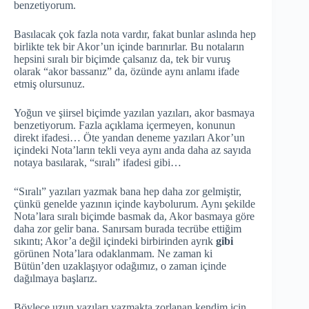
benzetiyorum.
Basılacak çok fazla nota vardır, fakat bunlar aslında hep
birlikte tek bir Akor’un içinde barınırlar. Bu notaların
hepsini sıralı bir biçimde çalsanız da, tek bir vuruş
olarak “akor bassanız” da, özünde aynı anlamı ifade
etmiş olursunuz.
Yoğun ve şiirsel biçimde yazılan yazıları, akor basmaya
benzetiyorum. Fazla açıklama içermeyen, konunun
direkt ifadesi… Öte yandan deneme yazıları Akor’un
içindeki Nota’ların tekli veya aynı anda daha az sayıda
notaya basılarak, “sıralı” ifadesi gibi…
“Sıralı” yazıları yazmak bana hep daha zor gelmiştir,
çünkü genelde yazının içinde kaybolurum. Aynı şekilde
Nota’lara sıralı biçimde basmak da, Akor basmaya göre
daha zor gelir bana. Sanırsam burada tecrübe ettiğim
sıkıntı; Akor’a değil içindeki birbirinden ayrık
gibi
görünen Nota’lara odaklanmam. Ne zaman ki
Bütün’den uzaklaşıyor odağımız, o zaman içinde
dağılmaya başlarız.
Böylece uzun yazıları yazmakta zorlanan kendim için