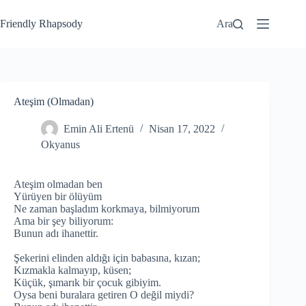
Friendly Rhapsody
Ara
Ateşim (Olmadan)
Emin Ali Ertenü
Nisan 17, 2022
Okyanus
Ateşim olmadan ben
Yürüyen bir ölüyüm
Ne zaman başladım korkmaya, bilmiyorum
Ama bir şey biliyorum:
Bunun adı ihanettir.
Şekerini elinden aldığı için babasına, kızan;
Kızmakla kalmayıp, küsen;
Küçük, şımarık bir çocuk gibiyim.
Oysa beni buralara getiren O değil miydi?