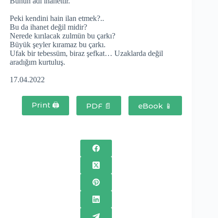
Bunun adı ihanettir.
Peki kendini hain ilan etmek?..
Bu da ihanet değil midir?
Nerede kırılacak zulmün bu çarkı?
Büyük şeyler kıramaz bu çarkı.
Ufak bir tebessüm, biraz şefkat… Uzaklarda değil
aradığım kurtuluş.
17.04.2022
Print 🖨
PDF 📄
eBook 📱