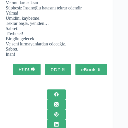
Ve onu kıracaksın.
Şüphesiz İnsanoğlu hatasını tekrar edendir.
Yılma!
Ümidini kaybetme!
Tekrar başla, yeniden…
Sabret!
Tövbe et!
Bir gün gelecek
Ve seni kırmayanlardan edeceğiz.
Sabret.
İnan!
Print 🖨
PDF 📄
eBook 📱