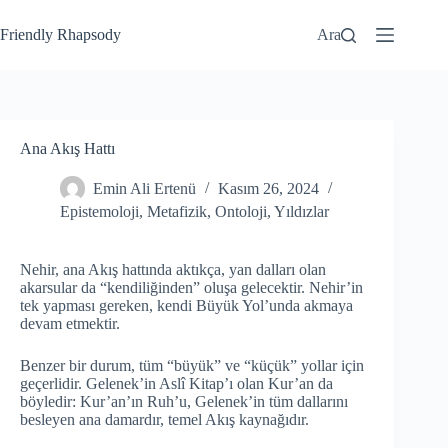
Friendly Rhapsody
Ara
Ana Akış Hattı
Emin Ali Ertenü
Kasım 26, 2024
Epistemoloji
,
Metafizik
,
Ontoloji
,
Yıldızlar
Nehir, ana Akış hattında aktıkça, yan dalları olan
akarsular da “kendiliğinden” oluşa gelecektir. Nehir’in
tek yapması gereken, kendi Büyük Yol’unda akmaya
devam etmektir.
Benzer bir durum, tüm “büyük” ve “küçük” yollar için
geçerlidir. Gelenek’in Aslî Kitap’ı olan Kur’an da
böyledir: Kur’an’ın Ruh’u, Gelenek’in tüm dallarını
besleyen ana damardır, temel Akış kaynağıdır.