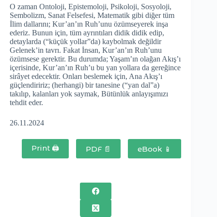
O zaman Ontoloji, Epistemoloji, Psikoloji, Sosyoloji,
Sembolizm, Sanat Felsefesi, Matematik gibi diğer tüm
İlim dallarını; Kur’an’ın Ruh’unu özümseyerek inşa
ederiz. Bunun için, tüm ayrıntıları didik didik edip,
detaylarda (“küçük yollar”da) kaybolmak değildir
Gelenek’in tavrı. Fakat İnsan, Kur’an’ın Ruh’unu
özümsese gerektir. Bu durumda; Yaşam’ın olağan Akış’ı
içerisinde, Kur’an’ın Ruh’u bu yan yollara da gereğince
sirâyet edecektir. Onları beslemek için, Ana Akış’ı
güçlendiririz; (herhangi) bir tanesine (“yan dal”a)
takılıp, kalanları yok saymak, Bütünlük anlayışımızı
tehdit eder.
26.11.2024
Print 🖨
PDF 📄
eBook 📱