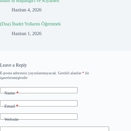
İslam’ın Başlangıcı ve Kıyameti
Haziran 4, 2026
(Dua) İbadet Yollarını Öğrenmek
Haziran 1, 2026
Leave a Reply
E-posta adresiniz yayınlanmayacak.
Gerekli alanlar
*
ile
işaretlenmişlerdir
Name
*
Email
*
Website