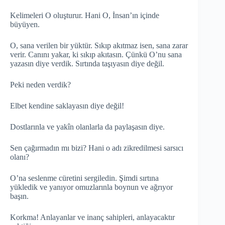
Kelimeleri O oluşturur. Hani O, İnsan’ın içinde
büyüyen.
O, sana verilen bir yüktür. Sıkıp akıtmaz isen, sana zarar
verir. Canını yakar, ki sıkıp akıtasın. Çünkü O’nu sana
yazasın diye verdik. Sırtında taşıyasın diye değil.
Peki neden verdik?
Elbet kendine saklayasın diye değil!
Dostlarınla ve yakîn olanlarla da paylaşasın diye.
Sen çağırmadın mı bizi? Hani o adı zikredilmesi sarsıcı
olanı?
O’na seslenme cüretini sergiledin. Şimdi sırtına
yükledik ve yanıyor omuzlarınla boynun ve ağrıyor
başın.
Korkma! Anlayanlar ve inanç sahipleri, anlayacaktır