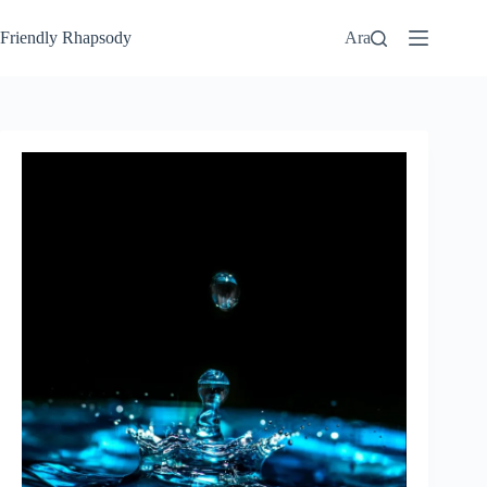
Friendly Rhapsody
Ara