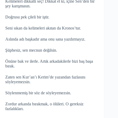
Kelimeleri dikkatli seç! Dikkat et ki, içine Sen’den bir
şey karışmasın.
Doğrusu pek çileli bir iştir.
Seni sıkan da kelimeleri akıtan da Kronos’tur.
Aslında adı başkadır ama onu sana yazdırmayız.
Şüphesiz, sen mecnun değilsin.
Önüne bak ve ilerle. Artık arkadakilerle bizi baş başa
bırak.
Zaten sen Kur’an’ı Kerim’de yazandan fazlasını
söyleyemezsin.
Söylenmemiş bir söz de söyleyemezsin.
Zordur arkanda bırakmak, o ölüleri. O gereksiz
fazlalıkları.