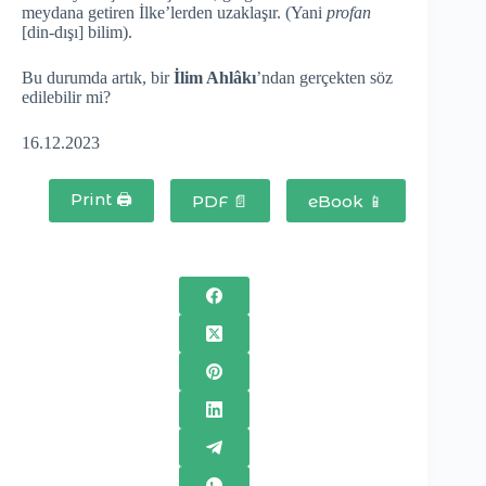
meydana getiren İlke’lerden uzaklaşır. (Yani
profan
[din-dışı] bilim).
Bu durumda artık, bir
İlim Ahlâkı
’ndan gerçekten söz
edilebilir mi?
16.12.2023
Print 🖨
PDF 📄
eBook 📱