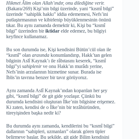
Hikmet Âlim olan Allah’ındır, onu dilediğine verir.
(Bakara/269) Kişi’nin bilgi üzerinde, yani “kısmî bilgi”
üzerinde “sahiplik hakkı” iddia edememesi, Nefs’ini
putlaştırmasının ve kibirlenip büyüklenmesinin önünü
tıkar. Bu aynı zamanda demektir ki, Kişi bu “kısmî
bilgi” üzerinden bir
iktidar
elde edemez, bu bilgiyi
keyfince kullanamaz.
Bu son durumda ise, Kişi kendisini Bütün’cül olan ile
“kısmî” olan
arasında
konumlandırıp, Hakk’tan gelen
bilginin Aslî Kaynak’ı ile râbıtasını keserek, “kısmî
bilgi”yi
sahiplenir
ve onu Hakk’ın murâdı yerine,
Nefs’inin arzularının hizmetine sunar. Burada ise
İblis’in tavrına benzer bir tavır görüyoruz.
Aynı zamanda Aslî Kaynak’ından koparılan her şey
gibi, “kısmî bilgi” de git gide yozlaşır. Çünkü bu
durumda kendisini oluşturan İlke’nin bilgisine erişemez.
Ki zaten, kendisi de o İlke’nin bir tezâhüründen,
türeyişinden başka nedir ki?
Bu durumda aynı zamanda, kendilerini bu “kısmî bilgi”
dallarının “sahipleri, uzmanları” olarak gören tipler
belirmeye başlar. Bu şekilde, git gide Bilim kendisini