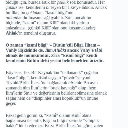
olduğu için, burada artık bir
çokluk
söz konusudur. Her
çokluk
ise, kendilerini
bir
leyen bir İlke’ye tâbidir. Ancak
bu İlke, bu
çokluk
un, “kısmî bilgi”nin
anlam
landırılmasını sağlayabilir. Zîra, ancak bu
biçimde, “kısmî” olanın Küllî olandaki yerinin
anlaşılması, (çünkü Küllî olan onu kuşatmaktadır)
Ahlak
’ın temelini oluşturur.
O zaman “kısmî bilgi” – Bütün’cül Bilgi, İlham –
Vahiy ilişkisinde de,
İlim Ahlâkı
ancak Vahy’e tâbi
olmak ile mümkündür.
Zîra “kısmî bilgi” kendi
kendisinin Bütün’deki yerini belirlemekten âcizdir.
Böylece, Tek-Bir Kaynak’tan “dallanarak” çoğalan
“kısmî bilgi”, kendisini taşıyan “gövde”ye yani
Tevhid/Birlik İlkesi’ne bağlanarak
bir
lenir. Bu aynı
zamanda tüm İlim’lerin “ortak kaynağı” olup, hem
İlim’lerin Sınır ve değerlerinin belirlenebilmesine olanak
sağlar hem de “disiplinler arası kopukluk”un önüne
geçer.
Fakat gelin görün ki, “kısmî” olanın Küllî olana
bağlanması ile, artık Kişi bu bilgi üzerinde “sahiplik
hakkı” iddia edemez. Keza Birlik İlkesi’ne göre, zaten