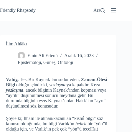
Friendly Rhapsody
Ara
İlim Ahlâkı
Emin Ali Ertenü
Aralık 16, 2023
Epistemoloji
,
Güneş
,
Ontoloji
Vahiy,
Tek-Bir Kaynak’tan sudur eden,
Zaman-Ötesi
Bilgi
olduğu içindir ki,
yozlaşma
ya kapalıdır. Keza
yozlaşma
, ancak bilginin Kaynak’ından kopması veya
“ayrık” düşünülmesi sonucu meydana gelir. Bu
durumda bilginin
esas
Kaynak’ı olan Hakk’tan “ayrı”
düşünülmesi söz konusudur.
Şöyle ki; İlham ile alınan/kazanılan “kısmî bilgi” söz
konusu olduğunda, bu bilgi Varlık’ın
belirli
bir “yön”ü
olduğu için, ve Varlık’ın pek çok “yön”ü tecellîsi)